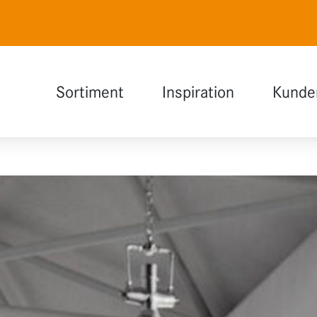
Sortiment
Inspiration
Kunde
Naturweiß
Auswahlhilfe
Polarweiß
INDOOR Magazin
Lavagrau
Holzdesign
Glas
Funktionen
Erweiterungen