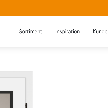
Sortiment
Inspiration
Kunde
Naturweiß
Auswahlhilfe
Polarweiß
INDOOR Magazin
Lavagrau
Holzdesign
Glas
Funktionen
Erweiterungen