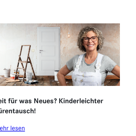
eit für was Neues? Kinderleichter
ürentausch!
:
ehr lesen