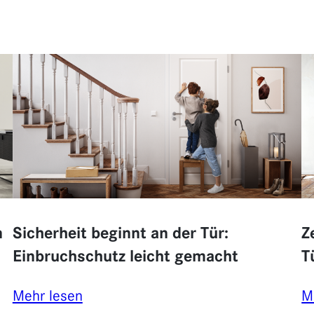
n
Sicherheit beginnt an der Tür:
Z
Einbruchschutz leicht gemacht
T
:
Mehr lesen
M