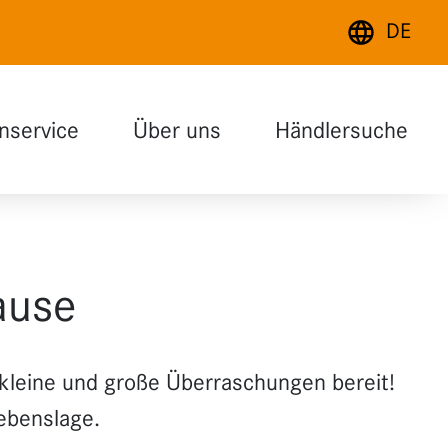
DE
Deutsch
nservice
Über uns
Händlersuche
English
Français
hause
kleine und große Überraschungen bereit!
Lebenslage.