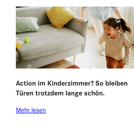
Türen
mit
Profil:
geprägte
Oberflächen
für
das
gewisse
Etwas
Action im Kinderzimmer? So bleiben
Türen trotzdem lange schön.
:
Mehr lesen
Action
im