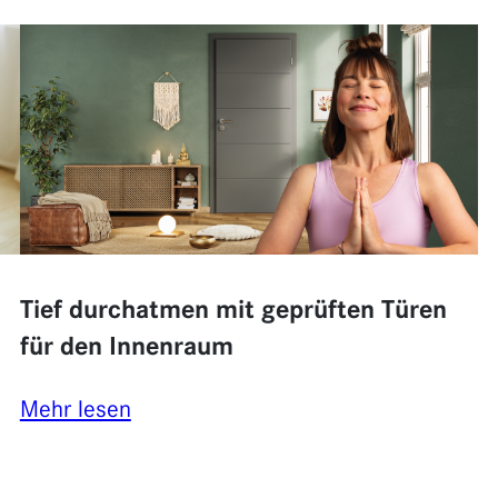
Sicherheit
beginnt
an
der
Tür:
Einbruchschutz
leicht
gemacht
Tief durchatmen mit geprüften Türen
für den Innenraum
:
Mehr lesen
Tief
durchatmen