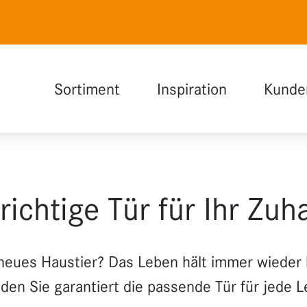
Sortiment
Inspiration
Kunde
Naturweiß
Auswahlhilfe
Polarweiß
INDOOR Magazin
Lavagrau
richtige Tür für Ihr Zu
Holzdesign
Glas
neues Haustier? Das Leben hält immer wieder 
Funktionen
nden Sie garantiert die passende Tür für jede 
Erweiterungen