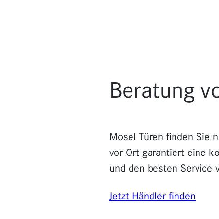
mit
geprüften
Türen
für
den
Beratung v
Innenraum
Mosel Türen finden Sie nu
vor Ort garantiert eine 
und den besten Service 
Jetzt Händler finden