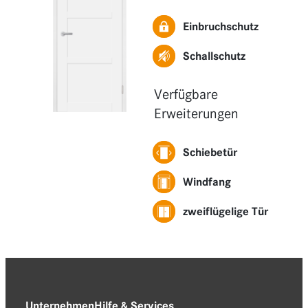
Funktionen
Einbruchschutz
Erweiterungen
Schallschutz
Verfügbare
Erweiterungen
Schiebetür
Windfang
zweiflügelige Tür
Unternehmen
Hilfe & Services