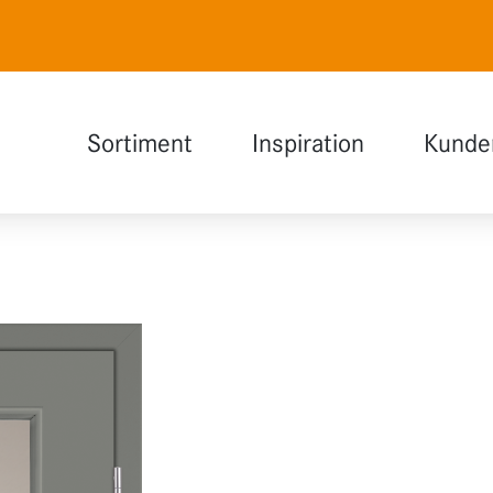
Sortiment
Inspiration
Kunde
Naturweiß
Auswahlhilfe
Polarweiß
INDOOR Magazin
Lavagrau
Holzdesign
Glas
Funktionen
Erweiterungen