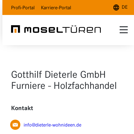
DE
Profi-Portal
Karriere-Portal
Deutsch
English
Français
Sortiment
Inspiration
Naturweiß
Gotthilf Dieterle GmbH
Kundenservice
Polarweiß
Auswahlhilfe
Furniere - Holzfachhandel
Über uns
Lavagrau
INDOOR Magazin
Kontakt
Händlersuche
Holzdesign
Glas
info@dieterle-wohnideen.de