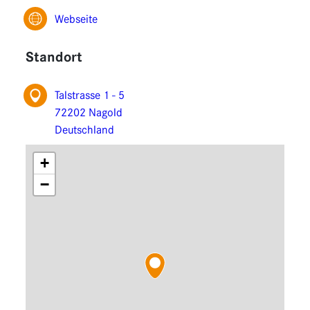
Funktionen
Webseite
Erweiterungen
Standort
Talstrasse 1 - 5
72202 Nagold
Deutschland
+
−