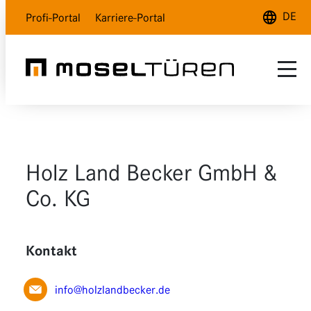
DE
Profi-Portal
Karriere-Portal
Deutsch
English
Français
Sortiment
Inspiration
Naturweiß
Holz Land Becker GmbH &
Kundenservice
Polarweiß
Auswahlhilfe
Co. KG
Über uns
Lavagrau
INDOOR Magazin
Kontakt
Händlersuche
Holzdesign
Glas
info@holzlandbecker.de