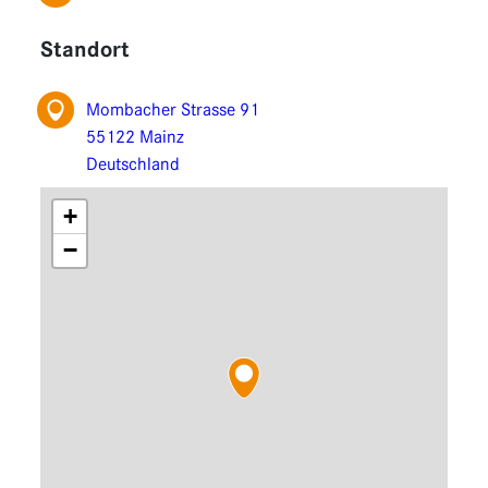
Funktionen
Standort
Erweiterungen
Mombacher Strasse 91
55122 Mainz
Deutschland
+
−