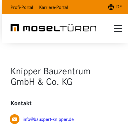
DE
Profi-Portal
Karriere-Portal
Deutsch
English
Français
Sortiment
Inspiration
Naturweiß
Knipper Bauzentrum
Kundenservice
Polarweiß
Auswahlhilfe
GmbH & Co. KG
Über uns
Lavagrau
INDOOR Magazin
Kontakt
Händlersuche
Holzdesign
Glas
info@bauxpert-knipper.de