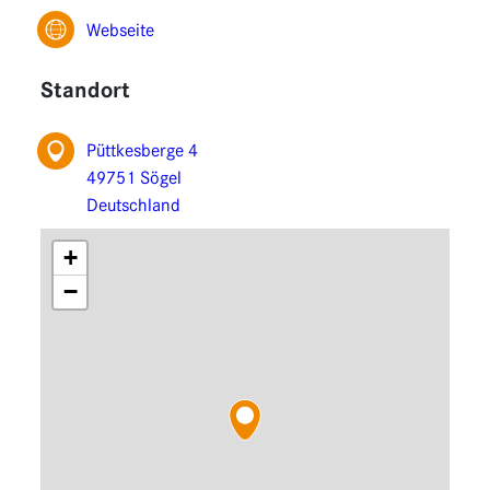
Funktionen
Webseite
Erweiterungen
Standort
Püttkesberge 4
49751 Sögel
Deutschland
+
−