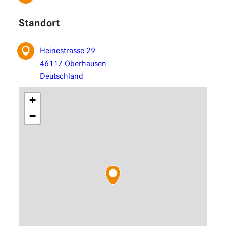
Funktionen
Standort
Erweiterungen
Heinestrasse 29
46117 Oberhausen
Deutschland
+
−