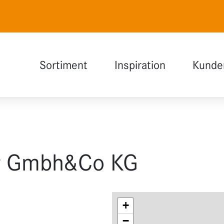
Sortiment
Inspiration
Kunde
Naturweiß
Auswahlhilfe
Polarweiß
INDOOR Magazin
Lavagrau
Holzdesign
er Gmbh&Co KG
Glas
Funktionen
+
Erweiterungen
−