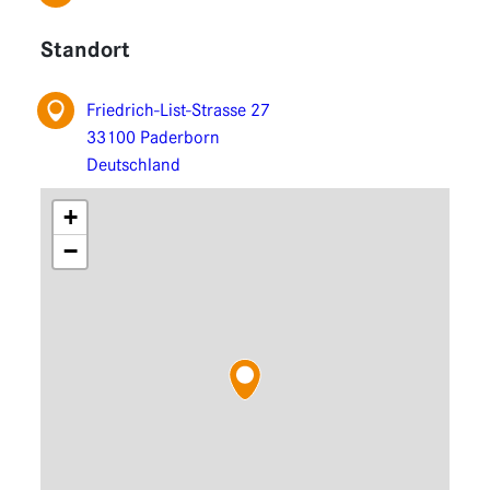
Funktionen
Standort
Erweiterungen
Friedrich-List-Strasse 27
33100 Paderborn
Deutschland
+
−