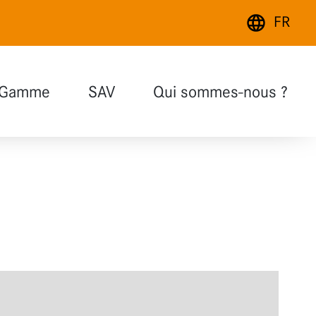
FR
Deutsch
Gamme
SAV
Qui sommes-nous ?
English
Blanc nature
Français
Blanc polar
Gris lave
Aspect bois
Verre
Fonctions
Extensions