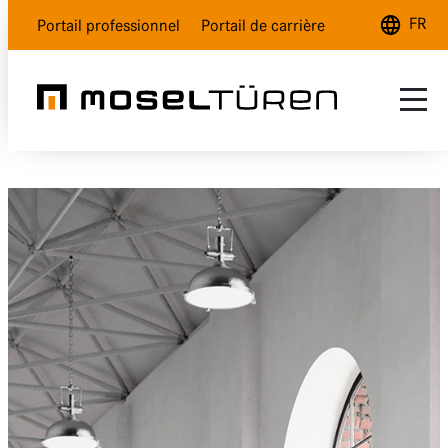
FR
Portail professionnel
Portail de carrière
Deutsch
English
Français
Gamme
Blanc nature
Blanc polar
Gris lave
Aspect bois
Verre