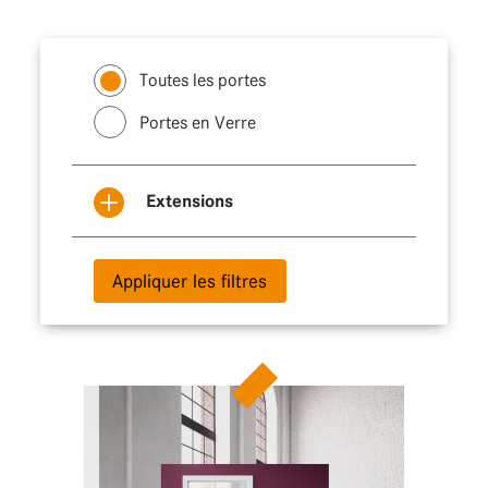
Toutes les portes
Portes en Verre
Extensions
Appliquer les filtres
Portes coulissantes
Portes avec imposte
et fixes latéraux
Portes à deux
vantaux