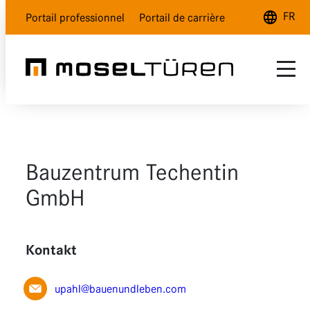
FR
Portail professionnel
Portail de carrière
Deutsch
English
Français
Gamme
SAV
Blanc nature
Bauzentrum Techentin
Qui sommes-nous ?
Blanc polar
GmbH
Gris lave
Kontakt
Aspect bois
Verre
upahl@bauenundleben.com