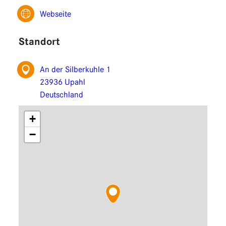
Fonctions
Webseite
Extensions
Standort
An der Silberkuhle 1
23936 Upahl
Deutschland
+
−