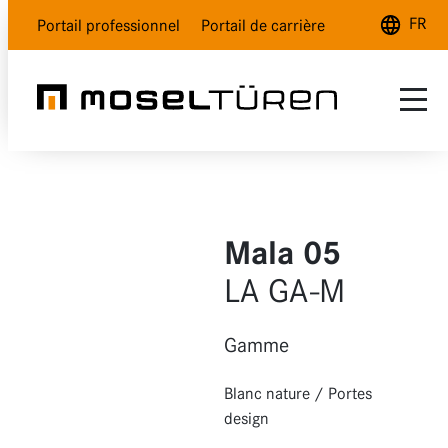
FR
Portail professionnel
Portail de carrière
Deutsch
English
Français
Gamme
SAV
Blanc nature
Mala 05
Qui sommes-nous ?
Blanc polar
LA GA-M
Gris lave
Gamme
Aspect bois
Blanc nature
/
Portes
Verre
design