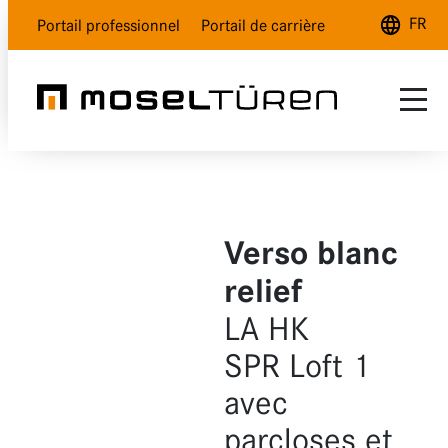
FR
Portail professionnel
Portail de carrière
Deutsch
English
Français
Gamme
SAV
Blanc nature
Verso blanc
Qui sommes-nous ?
Blanc polar
relief
Gris lave
LA HK
SPR Loft 1
Aspect bois
avec
Verre
parcloses et