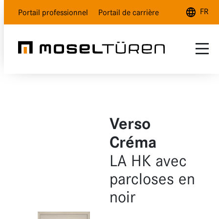
FR
Portail professionnel
Portail de carrière
Deutsch
English
Français
Gamme
SAV
Blanc nature
Verso
Qui sommes-nous ?
Blanc polar
Créma
Gris lave
LA HK avec
parcloses en
Aspect bois
noir
Verre