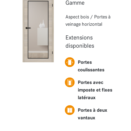
Fonctions
Gamme
Extensions
Aspect bois
/
Portes à
veinage horizontal
Extensions
disponibles
Portes
coulissantes
Portes avec
imposte et fixes
latéraux
Portes à deux
vantaux