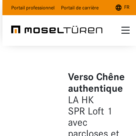
FR
Portail professionnel
Portail de carrière
Deutsch
English
Français
Gamme
SAV
Blanc nature
Verso Chêne
Qui sommes-nous ?
Blanc polar
authentique
Gris lave
LA HK
SPR Loft 1
Aspect bois
avec
Verre
parcloses et