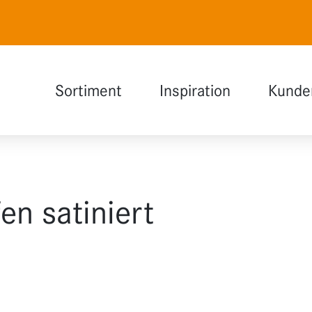
Sortiment
Inspiration
Kunde
Naturweiß
Auswahlhilfe
Polarweiß
INDOOR Magazin
Lavagrau
en satiniert
Holzdesign
Glas
Funktionen
Erweiterungen