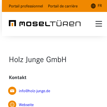
FR
Portail professionnel
Portail de carrière
Deutsch
English
Français
Gamme
SAV
Blanc nature
Holz Junge GmbH
Qui sommes-nous ?
Blanc polar
Gris lave
Kontakt
Aspect bois
info@holz-junge.de
Verre
Webseite