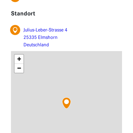
Fonctions
Standort
Extensions
Julius-Leber-Strasse 4
25335 Elmshorn
Deutschland
+
−