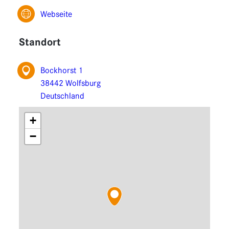
Funktionen
Webseite
Erweiterungen
Standort
Bockhorst 1
38442 Wolfsburg
Deutschland
+
−