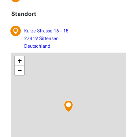
Funktionen
Standort
Erweiterungen
Kurze Strasse 16 - 18
27419 Sittensen
Deutschland
+
−